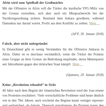
Afrin wird zum Spielball der Großmächte
Mit der Offensive in Afrin will die Türkei die kurdische YPG-Miliz von
der Grenze vertreiben, sich aber auch ein Mitspracherecht bei der
Nachkriegsordnung sichern. Russland lässt Ankara gewähren, während
Damaskus nur darauf wartet, Profit aus dem Konflikt zu ziehen.
Mehr…
(AFP, 30. Januar 2018)
Falsch, aber nicht unbegründet
In Deutschland gibt es wenig Verständnis für die Offensive Ankaras in
Afrin. Dabei ist es durchaus verständlich, wenn die Türkei die Präsenz
einer Gruppe an ihrer Grenze als Bedrohung empfindet, deren Mutterpartei
seit Jahrzehnten gegen den türkischen Staat kämpft.
Mehr…
(Qantara, 29. Januar 2018)
Keine „Revolution reloaded“ in Sicht
40 Jahre nach dem Beginn der Islamischen Revolution wird der Iran erneut
von Protesten erschüttert. Viele wirtschaftliche Probleme sind heute ähnlich
wie in den 70er Jahren, auch erscheint das Regime kaum weniger repressiv
und verknöchert als damals. Dennoch signalisieren die Proteste kaum den