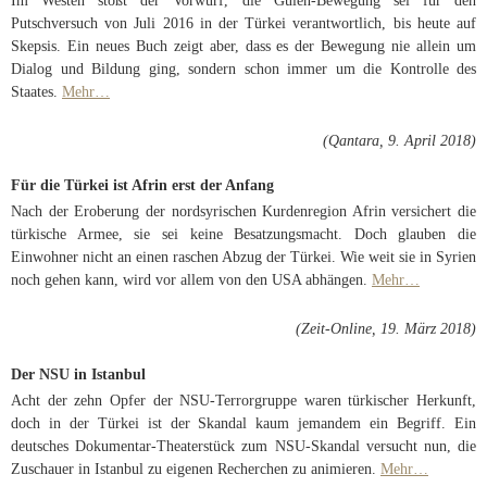
Im Westen stößt der Vorwurf, die Gülen-Bewegung sei für den
Putschversuch von Juli 2016 in der Türkei verantwortlich, bis heute auf
Skepsis. Ein neues Buch zeigt aber, dass es der Bewegung nie allein um
Dialog und Bildung ging, sondern schon immer um die Kontrolle des
Staates.
Mehr…
(Qantara, 9. April 2018)
Für die Türkei ist Afrin erst der Anfang
Nach der Eroberung der nordsyrischen Kurdenregion Afrin versichert die
türkische Armee, sie sei keine Besatzungsmacht. Doch glauben die
Einwohner nicht an einen raschen Abzug der Türkei. Wie weit sie in Syrien
noch gehen kann, wird vor allem von den USA abhängen.
Mehr…
(Zeit-Online, 19. März 2018)
Der NSU in Istanbul
Acht der zehn Opfer der NSU-Terrorgruppe waren türkischer Herkunft,
doch in der Türkei ist der Skandal kaum jemandem ein Begriff. Ein
deutsches Dokumentar-Theaterstück zum NSU-Skandal versucht nun, die
Zuschauer in Istanbul zu eigenen Recherchen zu animieren.
Mehr…