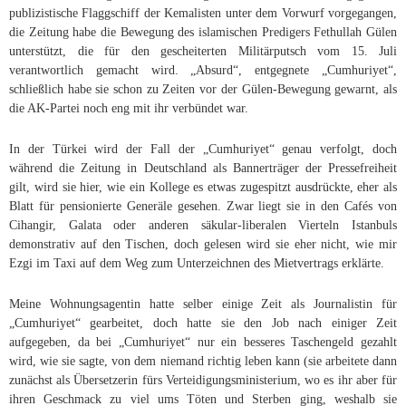
publizistische Flaggschiff der Kemalisten unter dem Vorwurf vorgegangen,
die Zeitung habe die Bewegung des islamischen Predigers Fethullah Gülen
unterstützt, die für den gescheiterten Militärputsch vom 15. Juli
verantwortlich gemacht wird. „Absurd“, entgegnete „Cumhuriyet“,
schließlich habe sie schon zu Zeiten vor der Gülen-Bewegung gewarnt, als
die AK-Partei noch eng mit ihr verbündet war.
In der Türkei wird der Fall der „Cumhuriyet“ genau verfolgt, doch
während die Zeitung in Deutschland als Bannerträger der Pressefreiheit
gilt, wird sie hier, wie ein Kollege es etwas zugespitzt ausdrückte, eher als
Blatt für pensionierte Generäle gesehen. Zwar liegt sie in den Cafés von
Cihangir, Galata oder anderen säkular-liberalen Vierteln Istanbuls
demonstrativ auf den Tischen, doch gelesen wird sie eher nicht, wie mir
Ezgi im Taxi auf dem Weg zum Unterzeichnen des Mietvertrags erklärte.
Meine Wohnungsagentin hatte selber einige Zeit als Journalistin für
„Cumhuriyet“ gearbeitet, doch hatte sie den Job nach einiger Zeit
aufgegeben, da bei „Cumhuriyet“ nur ein besseres Taschengeld gezahlt
wird, wie sie sagte, von dem niemand richtig leben kann (sie arbeitete dann
zunächst als Übersetzerin fürs Verteidigungsministerium, wo es ihr aber für
ihren Geschmack zu viel ums Töten und Sterben ging, weshalb sie