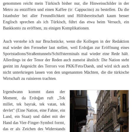
genommen reicht mein Türkisch bisher nur, die Hinweisschilder in der
Metro zu entziffern und einen Kaffee (tr: Cappucino) zu bestellen. Da die
Istanbuler bei aller Freundlichkeit und Hilfsbereitschaft kaum besser
Englisch sprechen als ich Türkisch, führt das etwa beim Versuch, ein
Bankkonto zu eröffnen, zu einigen Komplikationen.
Auch verstehe ich nur Bruchstücke, wenn die Kollegen in der Redaktion
mal wieder den Fernseher laut stellen, weil Erdoğan zur Eröffnung eines
Sportstadions/Straßentunnels/Schiffsterminals mal wieder eine Rede hält.
Allerdings ist der Tenor der Reden auch zumeist ähnlich: Die Nation steht
geeint im Angesicht des Terrors von PKK/Feto/Daesh, und wird sich auch
nicht unterkriegen lassen von den ungenannten Mächten, die die türkische
Wirtschaft zu ruinieren trachten.
Irgendwann kommt dann der
Moment, da Erdoğan ruft „Tek
millet, tek bayrak, tek vatan, tek
devlet“ (Eine Nation, eine Fahne, ein
Land, ein Staat) und dabei mit der
Hand das Vier-Finger-Symbol formt,
das er als Zeichen des Widerstands