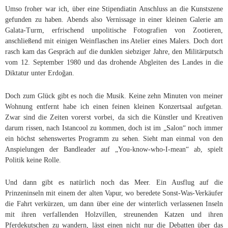
Umso froher war ich, über eine Stipendiatin Anschluss an die Kunstszene
gefunden zu haben. Abends also Vernissage in einer kleinen Galerie am
Galata-Turm, erfrischend unpolitische Fotografien von Zootieren,
anschließend mit einigen Weinflaschen ins Atelier eines Malers. Doch dort
rasch kam das Gespräch auf die dunklen siebziger Jahre, den Militärputsch
vom 12. September 1980 und das drohende Abgleiten des Landes in die
Diktatur unter Erdoğan.
Doch zum Glück gibt es noch die Musik. Keine zehn Minuten von meiner
Wohnung entfernt habe ich einen feinen kleinen Konzertsaal aufgetan.
Zwar sind die Zeiten vorerst vorbei, da sich die Künstler und Kreativen
darum rissen, nach Istancool zu kommen, doch ist im „Salon“ noch immer
ein höchst sehenswertes Programm zu sehen. Sieht man einmal von den
Anspielungen der Bandleader auf „You-know-who-I-mean“ ab, spielt
Politik keine Rolle.
Und dann gibt es natürlich noch das Meer. Ein Ausflug auf die
Prinzeninseln mit einem der alten Vapur, wo beredete Sonst-Was-Verkäufer
die Fahrt verkürzen, um dann über eine der winterlich verlassenen Inseln
mit ihren verfallenden Holzvillen, streunenden Katzen und ihren
Pferdekutschen zu wandern, lässt einen nicht nur die Debatten über das