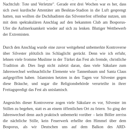
Nachtclub: Tote und Verletzte“. Gerade erst drei Wochen war es her, dass
sich zwei kurdische Attentäter am Besiktas-Stadion in die Luft gesprengt
hatten, nun wollten die Dschihadisten das Silvesterfest offenbar nutzen, um
mit dem spektakulären Anschlag auf den bekannten Club am Bosporus-
Ufer die Aufmerksamkeit wieder auf sich zu lenken. Blutiger Wettbewerb
der Extremisten.
Durch den Anschlag wurde eine zuvor weitgehend unbemerkte Kontroverse
über Silvester plötzlich ins Schlaglicht gerückt. Denn wie ich erfuhr,
lehnen viele fromme Muslime in der Türkei das Fest als fremde, christliche
Tradition ab. Dies liegt nicht zuletzt daran, dass viele Säkulare zum
Jahreswechsel weihnachtliche Elemente wie Tannenbaum und Santa Claus
aufgegriffen haben. Islamisten hetzten in den Tagen vor Silvester gegen
diese Bräuche, und sogar die Religionsbehörde verurteilte in ihrer
Freitagspredigt das Fest als unislamisch.
Angesichts dieser Kontroverse zogen viele Säkulare es vor, Silvester im
Stillen zu begehen, statt es an einem öffentlichen Ort zu feiern. So ging der
Jahreswechsel denn auch praktisch unbemerkt vorüber – kein Böller zerriss
die nächtliche Stille, kein Feuerwerk erhellte den Himmel über dem
Bosporus, als wir Deutschen uns auf dem Balkon des ARD-