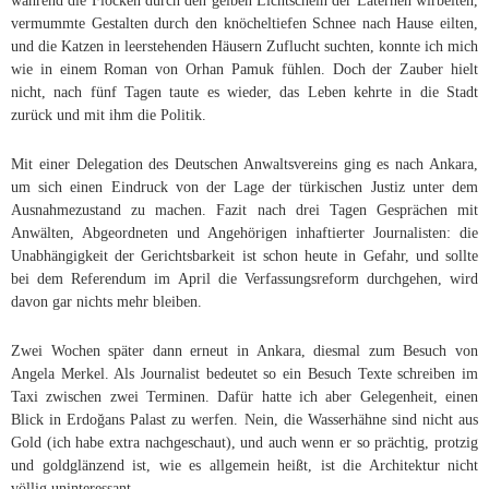
während die Flocken durch den gelben Lichtschein der Laternen wirbelten,
vermummte Gestalten durch den knöcheltiefen Schnee nach Hause eilten,
und die Katzen in leerstehenden Häusern Zuflucht suchten, konnte ich mich
wie in einem Roman von Orhan Pamuk fühlen. Doch der Zauber hielt
nicht, nach fünf Tagen taute es wieder, das Leben kehrte in die Stadt
zurück und mit ihm die Politik.
Mit einer Delegation des Deutschen Anwaltsvereins ging es nach Ankara,
um sich einen Eindruck von der Lage der türkischen Justiz unter dem
Ausnahmezustand zu machen. Fazit nach drei Tagen Gesprächen mit
Anwälten, Abgeordneten und Angehörigen inhaftierter Journalisten: die
Unabhängigkeit der Gerichtsbarkeit ist schon heute in Gefahr, und sollte
bei dem Referendum im April die Verfassungsreform durchgehen, wird
davon gar nichts mehr bleiben.
Zwei Wochen später dann erneut in Ankara, diesmal zum Besuch von
Angela Merkel. Als Journalist bedeutet so ein Besuch Texte schreiben im
Taxi zwischen zwei Terminen. Dafür hatte ich aber Gelegenheit, einen
Blick in Erdoğans Palast zu werfen. Nein, die Wasserhähne sind nicht aus
Gold (ich habe extra nachgeschaut), und auch wenn er so prächtig, protzig
und goldglänzend ist, wie es allgemein heißt, ist die Architektur nicht
völlig uninteressant.