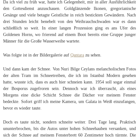
Da ich viel zu früh war, hatte ich Gelegenheit, mir in aller Ausführlichkeit
den Gottesdienst anzuschauen. Goldglänzende Ikonen, gregorianische
Gesänge und viele betagte Geistliche in reich bestickten Gewändern. Nach
drei Stunden leicht benebelt von den Weihrauchschwaden war es dann
schließlich so weit. In einer langen Prozession ging es ans Ufer des
Goldenen Horns, wo frierend auf einem Boot bereits eine Gruppe junger
Männer für die Große Wasserweihe wartete.
Was folgte ist in der Bildergalerie auf
Qantara
zu sehen.
Und dann kam der Schnee. Von Nuri Bilge Ceylans melancholischen Fotos
der alten Tram im Schneetreiben, die ich im Istanbul Modern gesehen
hatte, wusste ich, dass es auch hier schneien kann. 1954 soll sogar einmal
der Bosporus zugefroren sein. Dennoch war ich überrascht, als eines
Morgens eine dicke Schicht Schnee die Dächer vor meinem Fenster
bedeckte. Sofort griff ich meine Kamera, um Galata in Weiß einzufangen,
bevor es wieder taute.
Doch es taute nicht, sondern schneite weiter. Drei Tage lang. Praktisch
ununterbrochen, bis die Autos unter hohen Schneehauben versanken, und
sich der Schnee auf meinem Fensterbrett 60 Zentimeter hoch türmte. Die